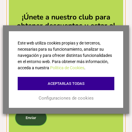
Tempus
Almodí
12,95
€
9,95
€
¡Únete a nuestro club para
obtener descuentos y estar al
Leer más
Leer más
día de las últimas novedades!
Este web utiliza cookies propias y de terceros,
necesarias para su funcionamiento, analizar su
navegación y para ofrecer distintas funcionalidades
en el entorno web. Para obtener más información,
acceda a nuestra
Política de Cookies
.
ACEPTARLAS TODAS
Configuraciones de cookies
Acepto la política de privacidad
L’Anit
Sang de Corb
Enviar
31,96
€
18,95
€