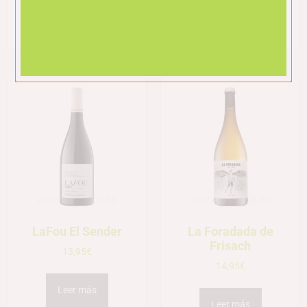
Leer más
Leer más
LaFou El Sender
La Foradada de
Frisach
13,95
€
14,95
€
Leer más
Leer más