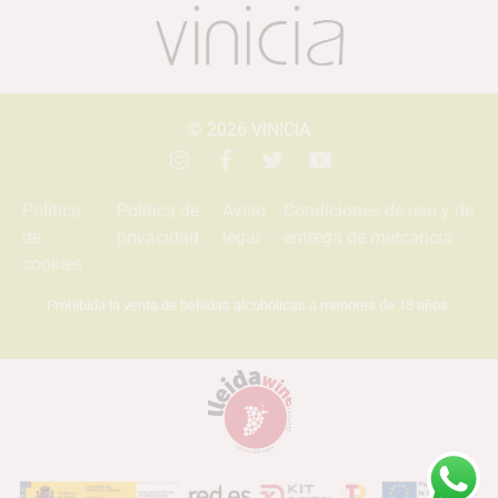
© 2026
VINICIA
Política
Política de
Aviso
Condiciones de uso y de
de
privacidad
legal
entrega de mercancía
cookies
Prohibida la venta de bebidas alcohólicas a menores de 18 años.