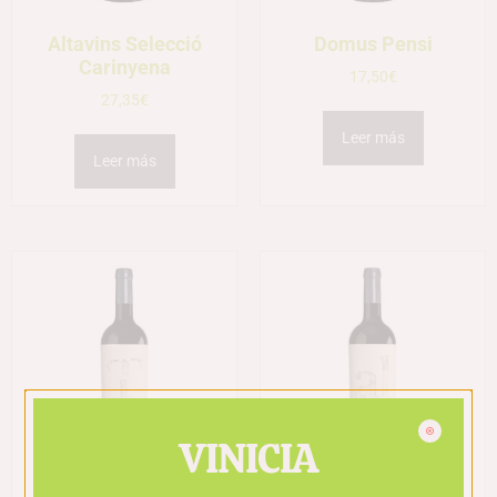
Altavins Selecció
Domus Pensi
Carinyena
17,50
€
27,35
€
Leer más
Leer más
VINICIA