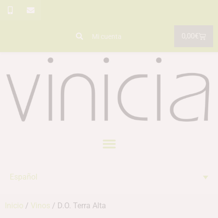
0,00
€
Mi cuenta
Español
Inicio
/
Vinos
/ D.O. Terra Alta