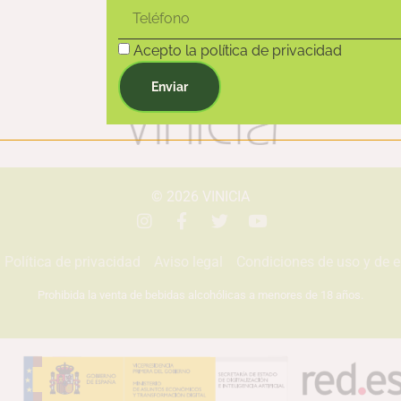
Acepto la política de privacidad
Enviar
© 2026
VINICIA
Política de privacidad
Aviso legal
Condiciones de uso y de 
Prohibida la venta de bebidas alcohólicas a menores de 18 años.