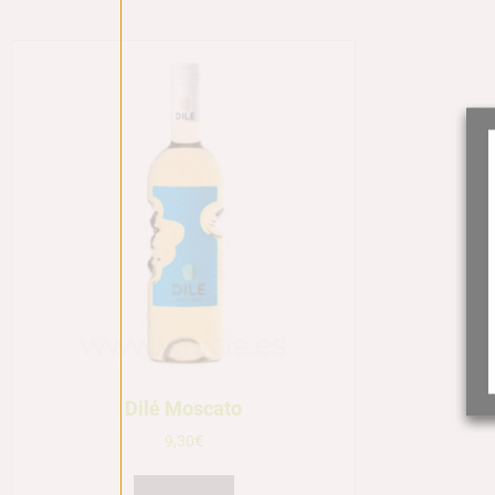
Dilé Moscato
9,30
€