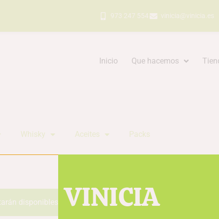
973 247 554
vinicia@vinicia.es
Inicio
Que hacemos
Tien
Whisky
Aceites
Packs
VINICIA
tarán disponibles durante los próximos días. Gracias por tu pac