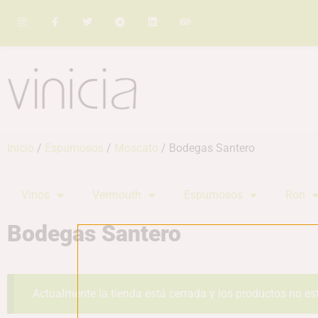
Inicio
/
Espumosos
/
Moscato
/ Bodegas Santero
Vinos
Vermouth
Espumosos
Ron
Bodegas Santero
Actualmente la tienda está cerrada y los productos no es