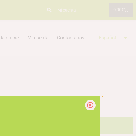
0,00
€
Mi cuenta
da online
Mi cuenta
Contáctanos
Español
iencia y sentimos cualquier inconveniente.