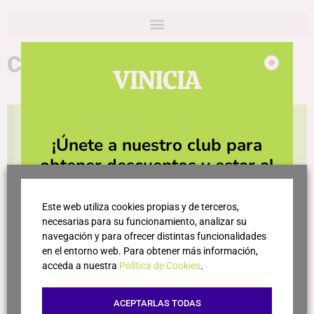
Cims de Porrera
VINICIA
Actualmente la tienda está cerrada y los productos
¡Únete a nuestro club para
no estarán disponibles durante los próximos días.
Gracias por tu paciencia y sentimos cualquier
obtener descuentos y estar al
inconveniente.
día de las últimas novedades!
Este web utiliza cookies propias y de terceros,
necesarias para su funcionamiento, analizar su
navegación y para ofrecer distintas funcionalidades
en el entorno web. Para obtener más información,
acceda a nuestra
Política de Cookies
.
ACEPTARLAS TODAS