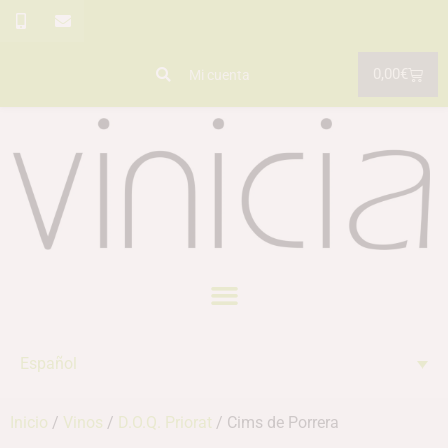
0,00
€
Mi cuenta
Español
Inicio
/
Vinos
/
D.O.Q. Priorat
/ Cims de Porrera