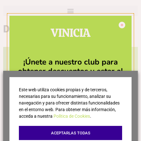
D.O. Almansa
VINICIA
Actualmente la tienda está cerrada y los productos
¡Únete a nuestro club para
no estarán disponibles durante los próximos días.
obtener descuentos y estar al
Gracias por tu paciencia y sentimos cualquier
día de las últimas novedades!
inconveniente.
Este web utiliza cookies propias y de terceros,
necesarias para su funcionamiento, analizar su
navegación y para ofrecer distintas funcionalidades
en el entorno web. Para obtener más información,
acceda a nuestra
Política de Cookies
.
ACEPTARLAS TODAS