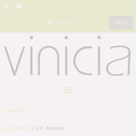
0,00
€
Mi cuenta
Español
Inicio
/
Vinos
/ D.O. Almansa