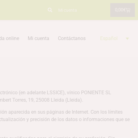
0,00
€
Mi cuenta
da online
Mi cuenta
Contáctanos
Español
lectrónico (en adelante LSSICE), vínico PONIENTE SL
ert Torres, 19, 25008 Lleida (Lleida).
ón aparecida en sus páginas de Internet. Con los límites
ctualización y precisión de los datos o informaciones que se