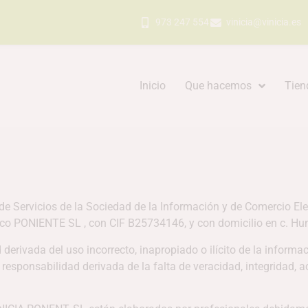
973 247 554
vinicia@vinicia.es
Inicio
Que hacemos
Tien
 de Servicios de la Sociedad de la Información y de Comercio E
co PONIENTE SL , con CIF B25734146, y con domicilio en c. Humb
ivada del uso incorrecto, inapropiado o ilícito de la informaci
esponsabilidad derivada de la falta de veracidad, integridad, a