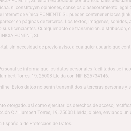
NICIA PONENT, SL están elaborados por profesionales debidament
cha, ni constituyen opiniones, consejos o asesoramiento legal 
e Internet de vínica PONIENTE SL pueden contener enlaces (links)
recer en páginas de terceros. Los textos, imágenes, sonidos, a
 sus licenciantes. Cualquier acto de transmisión, distribución
 VINICIA PONENT, SL.
rtal, sin necesidad de previo aviso, a cualquier usuario que cont
 Personal se informa que los datos personales facilitados se i
Humbert Torres, 19, 25008 Lleida con NIF B25734146.
 online. Estos datos no serán transmitidos a terceras personas 
o otorgado, así como ejercitar los derechos de acceso, rectifica
ción C / Humbert Torres, 19, 25008 Lleida, o bien, enviando un 
a Española de Protección de Datos.