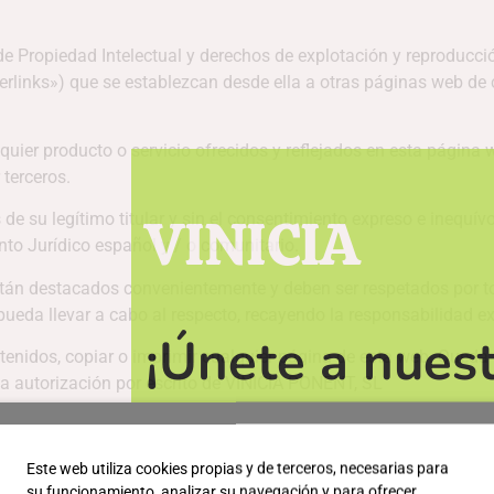
 Propiedad Intelectual y derechos de explotación y reproducció
perlinks») que se establezcan desde ella a otras páginas web de 
quier producto o servicio ofrecidos y reflejados en esta págin
terceros.
VINICIA
de su legítimo titular y sin el consentimiento expreso e inequív
nto Jurídico español y / o comunitario.
están destacados convenientemente y deben ser respetados por t
ueda llevar a cabo al respecto, recayendo la responsabilidad e
¡Únete a nuest
enidos, copiar o imprimir cualquier página de esta web. Queda pr
ia autorización por escrito de VINICIA PONENT, SL
obtener descu
e su software. El usuario Es el propietario del soporte en el q
owftare. Si el usuario transfiere software de este website a su t
al día de las ú
Este web utiliza cookies propias y de terceros, necesarias para
ro código o lenguaje.
su funcionamiento, analizar su navegación y para ofrecer