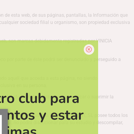
n de esta web, de sus páginas, pantallas, la Información que
cualquier sociedad filial u organismo, son propiedad exclusiva
a web, son marcas debidamente registradas por VINICIA
oco por parte de éste podrá ser denunciado y perseguido a
odo aquél que acceda a esta página, no siendo
xclusiva en su persona.
ro club para
ohibido reproducir, transmitir, modificar o suprimir la
entos y estar
ue el software se grabado. VINICIA PONENT, SL posee todos los
erminal, no podrá diseccionar para su estudio y descompilar,
ltimas