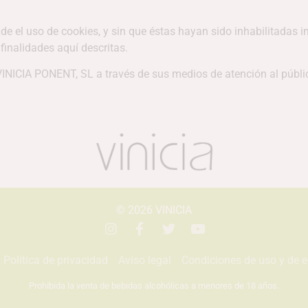
 el uso de cookies, y sin que éstas hayan sido inhabilitadas im
finalidades aquí descritas.
 VINICIA PONENT, SL a través de sus medios de atención al públi
© 2026
VINICIA
Política de privacidad
Aviso legal
Condiciones de uso y de 
Prohibida la venta de bebidas alcohólicas a menores de 18 años.