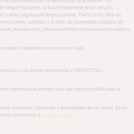
e cualificados para el ejercicio de su profesión. Sin
de ningún tipo, pues se trata meramente de un servicio
 a otras páginas de terceras partes. Por lo tanto, ésta no
nimaciones, software y el resto de contenidos incluidos en
, cesión, reproducción, almacenamiento o comunicación pública
ravenga lo dispuesto en este aviso legal.
ncorporarán a un fichero deniominat «CONTACTOS»,
y serán conservadas siempre que sea imprescindible para la
ción, supresión, limitación o portabilidad de los datos. Estas
correo electrónico a
club@vinicia.es
.