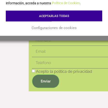
novedades!
Leer más
Leer más
información, acceda a nuestra
Política de Cookies
.
ACEPTARLAS TODAS
Configuraciones de cookies
Acepto la política de privacidad
Enviar