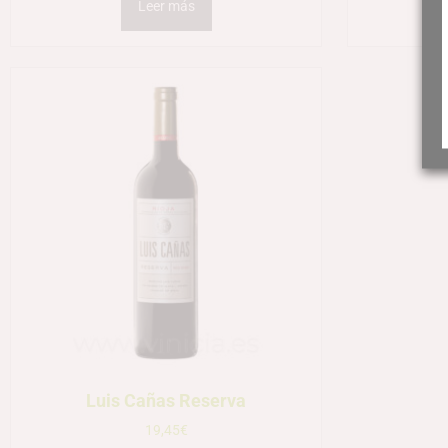
Leer más
Luis Cañas Reserva
19,45
€