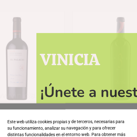
VINICIA
¡Únete a nuest
obtener descu
lacio de Luis Cañas
Hiru 3 Racimo
al día de las ú
Este web utiliza cookies propias y de terceros, necesarias para
54,20
€
119,95
€
su funcionamiento, analizar su navegación y para ofrecer
distintas funcionalidades en el entorno web. Para obtener más