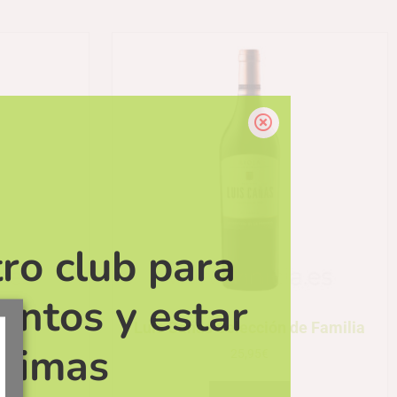
ro club para
entos y estar
s
Luis Cañas Selección de Familia
ltimas
25,95
€