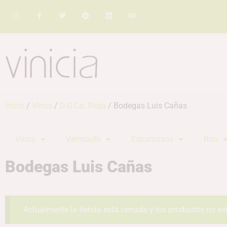
Inicio
/
Vinos
/
D.O.Ca. Rioja
/ Bodegas Luis Cañas
Vinos
Vermouth
Espumosos
Ron
Bodegas Luis Cañas
Actualmente la tienda está cerrada y los productos no es