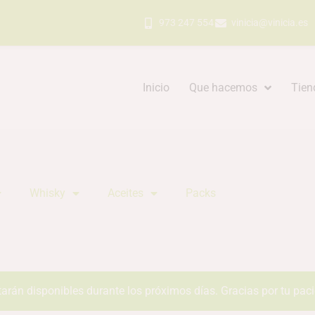
973 247 554
vinicia@vinicia.es
Inicio
Que hacemos
Tien
Whisky
Aceites
Packs
tarán disponibles durante los próximos días. Gracias por tu pac