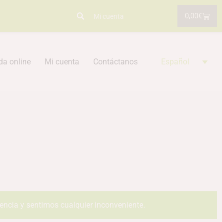
0,00
€
Mi cuenta
da online
Mi cuenta
Contáctanos
Español
iencia y sentimos cualquier inconveniente.