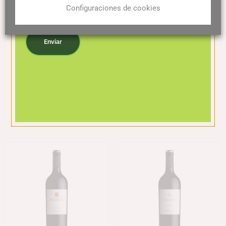
Configuraciones de cookies
Acepto la política de privacidad
Enviar
Figuero Viñas Viejas
Milagros de Figuero
32,50
€
44,75
€
Leer más
Leer más