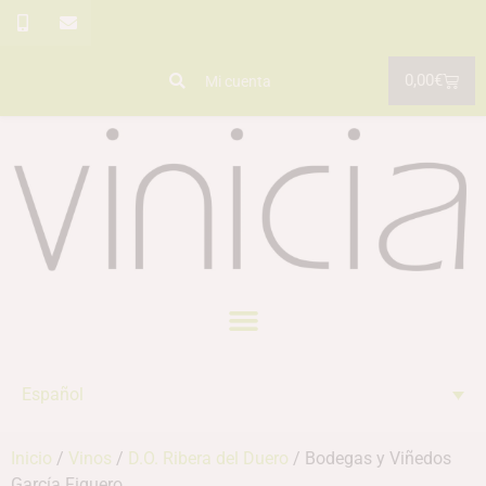
0,00
€
Mi cuenta
Español
Inicio
/
Vinos
/
D.O. Ribera del Duero
/ Bodegas y Viñedos
García Figuero