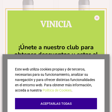
VINICIA
Figuero Tinus
Figuero Pago de
Torrosillo
¡Únete a nuestro club para
238,25
€
71,95
€
obtener descuentos y estar al
Leer más
día de las últimas novedades!
Leer más
Este web utiliza cookies propias y de terceros,
necesarias para su funcionamiento, analizar su
navegación y para ofrecer distintas funcionalidades
en el entorno web. Para obtener más información,
acceda a nuestra
Política de Cookies
.
ACEPTARLAS TODAS