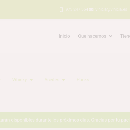
973 247 554
vinicia@vinicia.es
Inicio
Que hacemos
Tien
Whisky
Aceites
Packs
tarán disponibles durante los próximos días. Gracias por tu pac