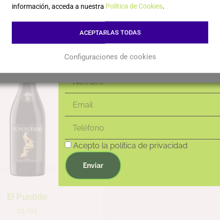
novedades!
Leer más
Leer más
información, acceda a nuestra
Política de Cookies
.
ACEPTARLAS TODAS
Configuraciones de cookies
Acepto la política de privacidad
Enviar
El Puntido
53,70
€