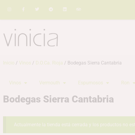
Inicio
/
Vinos
/
D.O.Ca. Rioja
/ Bodegas Sierra Cantabria
Vinos
Vermouth
Espumosos
Ron
Bodegas Sierra Cantabria
Actualmente la tienda está cerrada y los productos no es