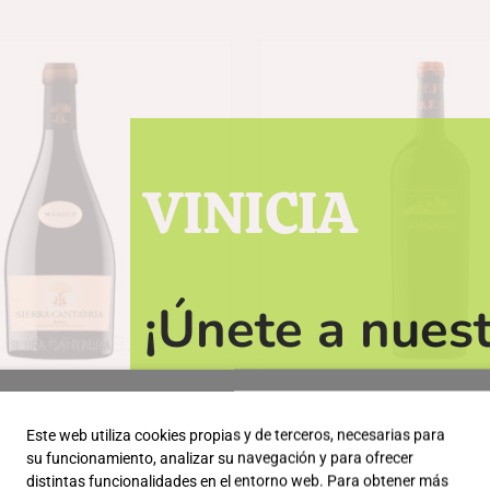
VINICIA
¡Únete a nuest
obtener descu
Magico
Amancio
al día de las ú
Este web utiliza cookies propias y de terceros, necesarias para
495,95
€
132,95
€
su funcionamiento, analizar su navegación y para ofrecer
distintas funcionalidades en el entorno web. Para obtener más