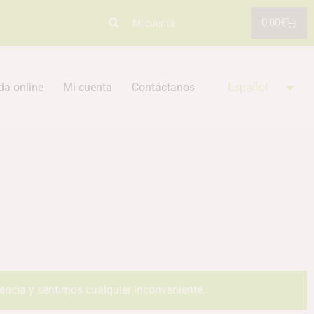
0,00
€
Mi cuenta
da online
Mi cuenta
Contáctanos
Español
iencia y sentimos cualquier inconveniente.