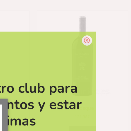
ro club para
entos y estar
El Bosque
ltimas
121,95
€