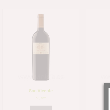
San Vicente
53,75
€