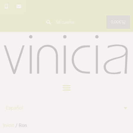
0,00
€
Mi cuenta
Español
Inicio
/ Ron