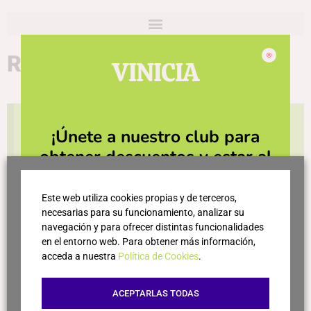
Ron
VINICIA
Actualmente la tienda está cerrada y los productos
¡Únete a nuestro club para
no estarán disponibles durante los próximos días.
obtener descuentos y estar al
Gracias por tu paciencia y sentimos cualquier
día de las últimas novedades!
inconveniente.
Este web utiliza cookies propias y de terceros,
necesarias para su funcionamiento, analizar su
navegación y para ofrecer distintas funcionalidades
en el entorno web. Para obtener más información,
acceda a nuestra
Política de Cookies
.
ACEPTARLAS TODAS