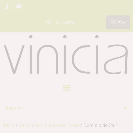
0,00
€
Mi cuenta
Español
Inicio
/
Vinos
/
D.O. Ribera del Duero
/ Dominio de Cair