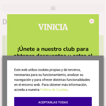
Dominio de Cair
VINICIA
Actualmente la tienda está cerrada y los productos
¡Únete a nuestro club para
no estarán disponibles durante los próximos días.
Gracias por tu paciencia y sentimos cualquier
obtener descuentos y estar al
inconveniente.
día de las últimas novedades!
Este web utiliza cookies propias y de terceros,
necesarias para su funcionamiento, analizar su
navegación y para ofrecer distintas funcionalidades
en el entorno web. Para obtener más información,
acceda a nuestra
Política de Cookies
.
ACEPTARLAS TODAS