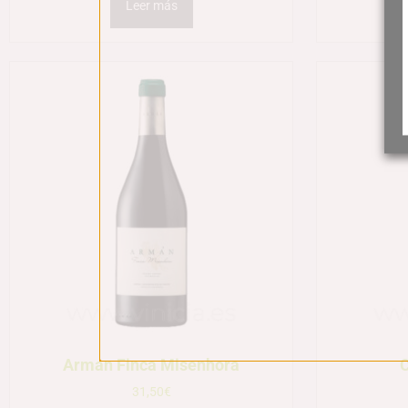
Leer más
Arman Finca Misenhora
31,50
€