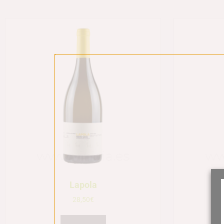
Lapola
28,50
€