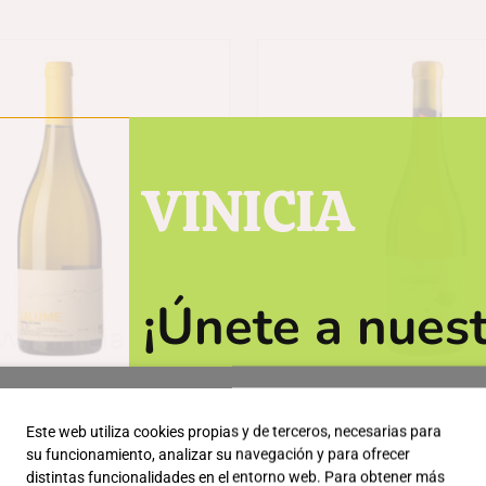
VINICIA
¡Únete a nuest
obtener descu
Lalume
Paraguas Atlant
al día de las ú
Este web utiliza cookies propias y de terceros, necesarias para
21,95
€
25,95
€
su funcionamiento, analizar su navegación y para ofrecer
distintas funcionalidades en el entorno web. Para obtener más