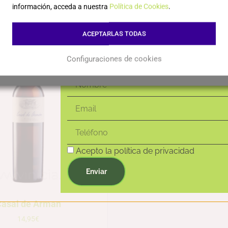
novedades!
Leer más
Leer más
información, acceda a nuestra
Política de Cookies
.
ACEPTARLAS TODAS
Configuraciones de cookies
Acepto la política de privacidad
Enviar
Casal de Arman
14,95
€