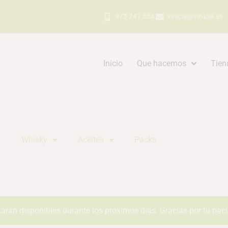
973 247 554
vinicia@vinicia.es
Inicio
Que hacemos
Tien
Whisky
Aceites
Packs
tarán disponibles durante los próximos días. Gracias por tu pac