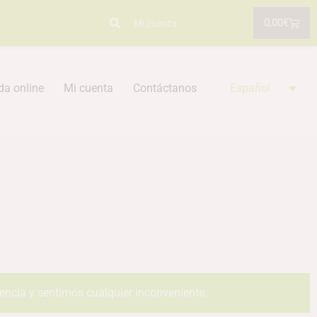
0,00
€
Mi cuenta
da online
Mi cuenta
Contáctanos
Español
iencia y sentimos cualquier inconveniente.