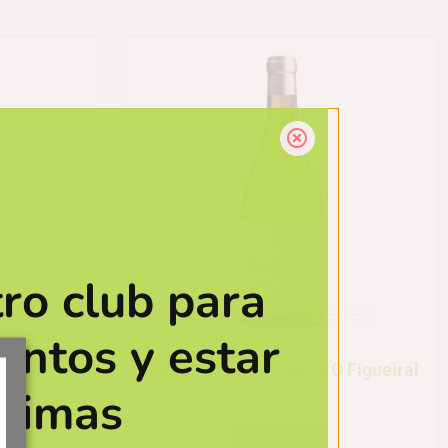
ro club para
entos y estar
ico
Coto de Gomariz Finca O Figueiral
ltimas
26,50
€