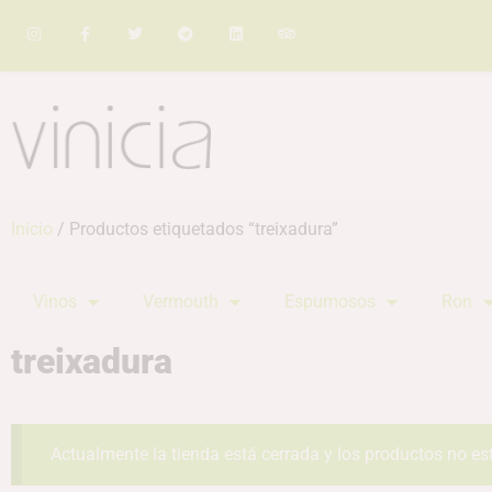
Inicio
/ Productos etiquetados “treixadura”
Vinos
Vermouth
Espumosos
Ron
treixadura
Actualmente la tienda está cerrada y los productos no es