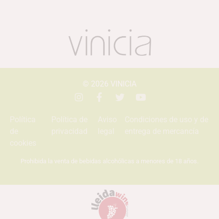
© 2026
VINICIA
Política
Política de
Aviso
Condiciones de uso y de
de
privacidad
legal
entrega de mercancía
cookies
Prohibida la venta de bebidas alcohólicas a menores de 18 años.