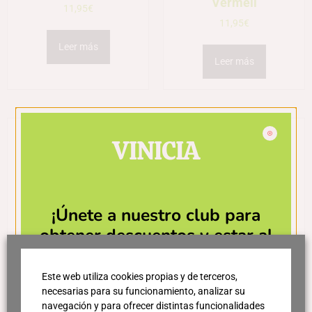
Vermell
11,95
€
11,95
€
Leer más
Leer más
VINICIA
¡Únete a nuestro club para
obtener descuentos y estar al
día de las últimas novedades!
Vermut Lustau Rosé
Vermut Lustau Blanco
Este web utiliza cookies propias y de terceros,
necesarias para su funcionamiento, analizar su
15,35
€
15,35
€
navegación y para ofrecer distintas funcionalidades