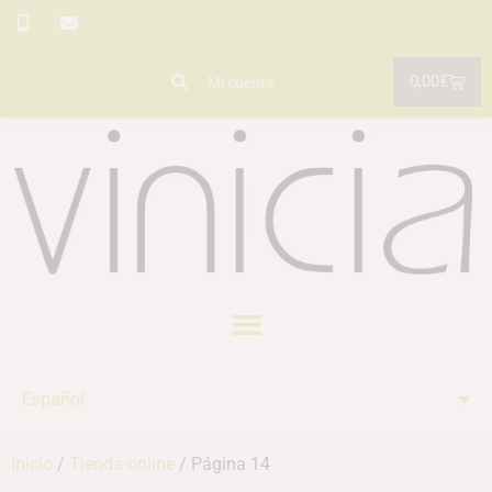
0,00
€
Mi cuenta
Español
Inicio
/
Tienda online
/ Página 14