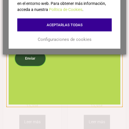
en el entorno web. Para obtener más información,
Leer más
Leer más
acceda a nuestra
Política de Cookies
.
ACEPTARLAS TODAS
Configuraciones de cookies
Acepto la política de privacidad
Enviar
Vermut Lustau Rojo
Lacuesta Vermut
15,35
€
15,95
€
Leer más
Leer más