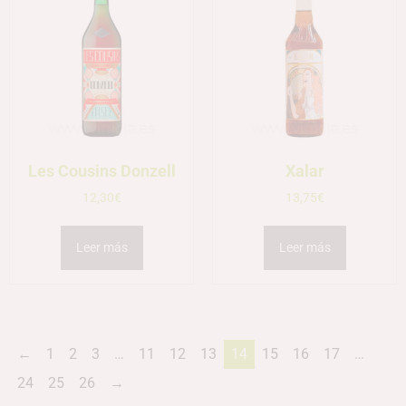
Les Cousins Donzell
Xalar
12,30
€
13,75
€
Leer más
Leer más
←
1
2
3
…
11
12
13
14
15
16
17
…
24
25
26
→