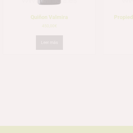
Quiñon Valmira
Propied
450,00
€
Leer más