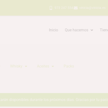
973 247 554
vinicia@vinicia.es
Inicio
Que hacemos
Tien
Whisky
Aceites
Packs
tarán disponibles durante los próximos días. Gracias por tu pac