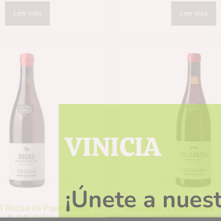
Leer más
Leer más
VINICIA
¡Únete a nuest
 Rozas de Puerto Real –
Comando G Villanueva –
 – D.O.P. Cebreros – 75 cl
– D.O.P. Cebreros –