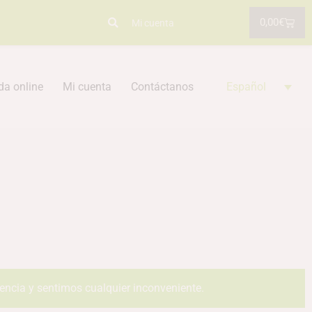
0,00
€
Mi cuenta
da online
Mi cuenta
Contáctanos
Español
iencia y sentimos cualquier inconveniente.