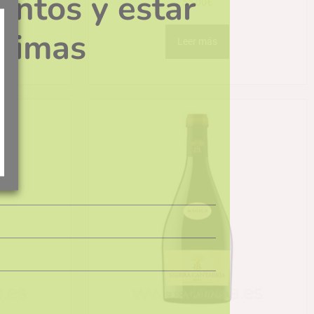
entos y estar
55,00
€
ltimas
Leer más