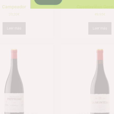
Campeador
Cuentaviñas Garn
20,20
€
49,95
€
Leer más
Leer más