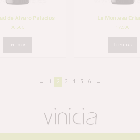
ad de Álvaro Palacios
La Montesa Cria
30,50
€
17,50
€
Leer más
Leer más
←
1
2
3
4
5
6
→