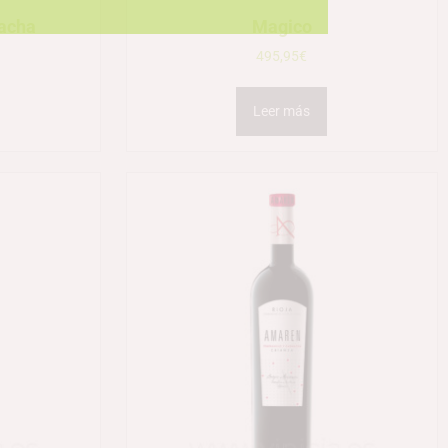
acha
Magico
495,95
€
Leer más