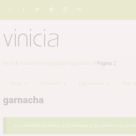
Inicio
/
Productos etiquetados “garnacha”
/ Página 2
Vinos
Vermouth
Espumosos
Ron
garnacha
Actualmente la tienda está cerrada y los productos no es