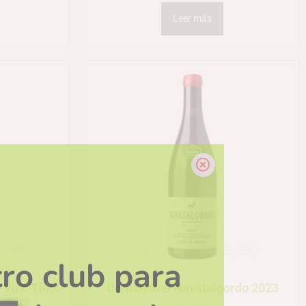
Leer más
ro club para
 Vino Tinto
Comando G Navatalgordo 2023
 75 cl