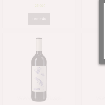
125,00
€
Leer más