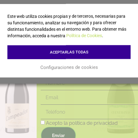
obtener descu
55,00
€
55,00
€
al día de las ú
Este web utiliza cookies propias y de terceros, necesarias para
su funcionamiento, analizar su navegación y para ofrecer
Leer más
Leer más
distintas funcionalidades en el entorno web. Para obtener más
novedades!
información, acceda a nuestra
Política de Cookies
.
ACEPTARLAS TODAS
Configuraciones de cookies
Acepto la política de privacidad
Enviar