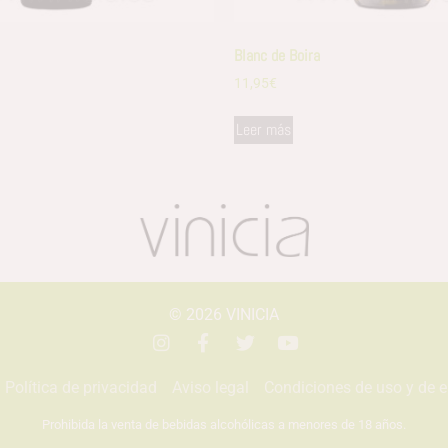
Blanc de Boira
11,95
€
Leer más
© 2026
VINICIA
Política de privacidad
Aviso legal
Condiciones de uso y de 
Prohibida la venta de bebidas alcohólicas a menores de 18 años.