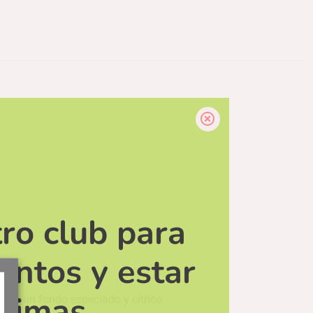
ro club para
entos y estar
ltimas
les y un fondo especiado y cítrico.