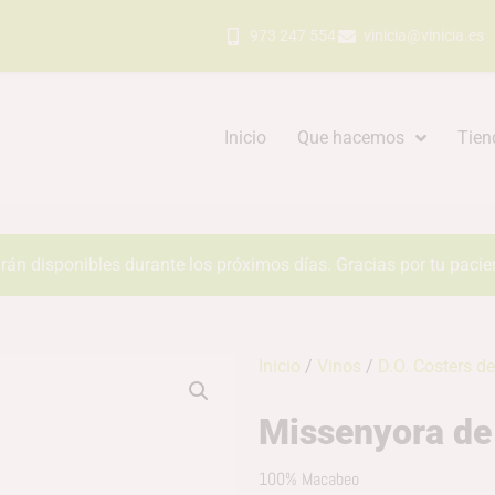
973 247 554
vinicia@vinicia.es
Inicio
Que hacemos
Tien
rán disponibles durante los próximos días. Gracias por tu pacie
Inicio
/
Vinos
/
D.O. Costers de
Missenyora de 
100% Macabeo