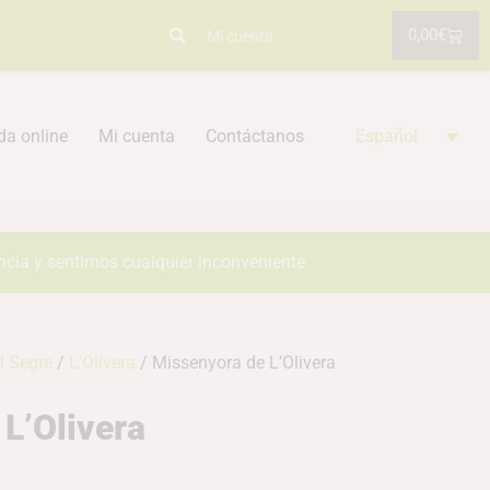
0,00
€
Mi cuenta
da online
Mi cuenta
Contáctanos
Español
ncia y sentimos cualquier inconveniente.
l Segre
/
L'Olivera
/ Missenyora de L’Olivera
L’Olivera