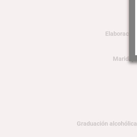
Elaboración
Maridaje
Graduación alcohólica