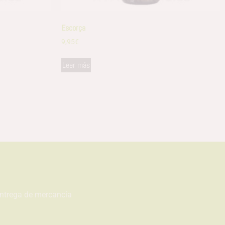
Escorça
9,95
€
Leer más
entrega de mercancía