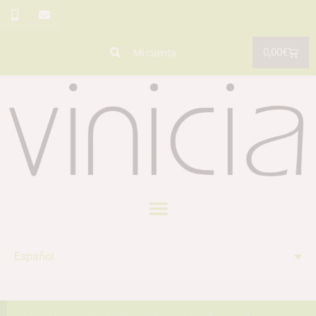
0,00
€
Mi cuenta
Español