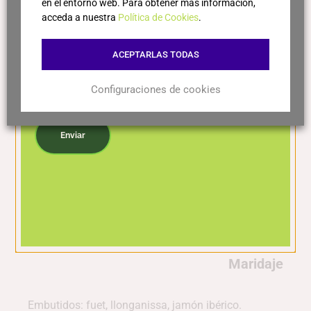
en el entorno web. Para obtener más información,
acceda a nuestra
Política de Cookies
.
Variedades
ACEPTARLAS TODAS
100% Garnacha: aporta fruta roja y negra madura
(cereza, mora), textura sedosa, madurez
Configuraciones de cookies
mediterránea y frescura de altura.
Acepto la política de privacidad
Enviar
Elaboración
Crianza de 6 meses en depósitos de acero
inoxidable. Producción ecológica, fermentación
espontánea y sin sulfitos añadidos.
Maridaje
Embutidos: fuet, llonganissa, jamón ibérico.