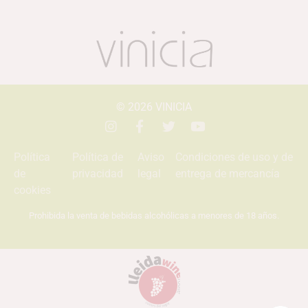
© 2026
VINICIA
Política
Política de
Aviso
Condiciones de uso y de
de
privacidad
legal
entrega de mercancía
cookies
Prohibida la venta de bebidas alcohólicas a menores de 18 años.