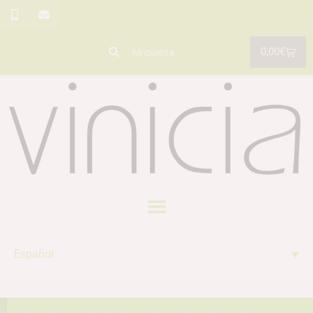
0,00
€
Mi cuenta
Español