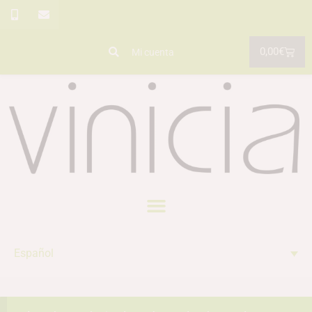
0,00
€
Mi cuenta
Español