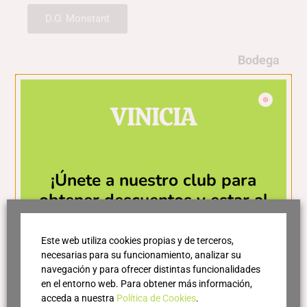
D.O. Monstant
Bodega
Celler Joan d'Anguera
VINICIA
Nota de cata
¡Únete a nuestro club para
Color rojo rubí profundo con ribetes granate.
obtener descuentos y estar al
Fruta negra madura, toques herbáceos, notas
día de las últimas novedades!
minerales y especias suaves.
Este web utiliza cookies propias y de terceros,
necesarias para su funcionamiento, analizar su
Elegante y equilibrado, taninos firmes pero
navegación y para ofrecer distintas funcionalidades
integrados, buena acidez, mineralidad persistente y
en el entorno web. Para obtener más información,
final largo.
acceda a nuestra
Política de Cookies
.