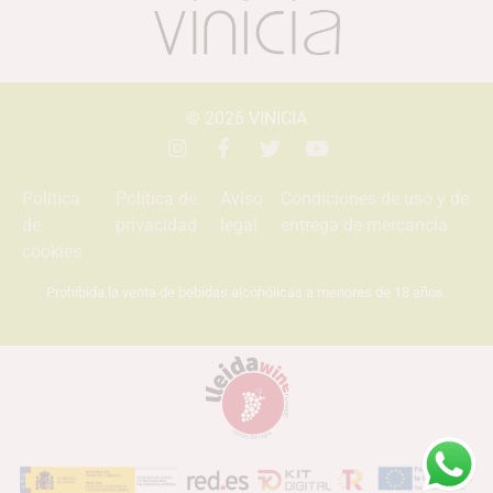
© 2026
VINICIA
Política
Política de
Aviso
Condiciones de uso y de
de
privacidad
legal
entrega de mercancía
cookies
Prohibida la venta de bebidas alcohólicas a menores de 18 años.