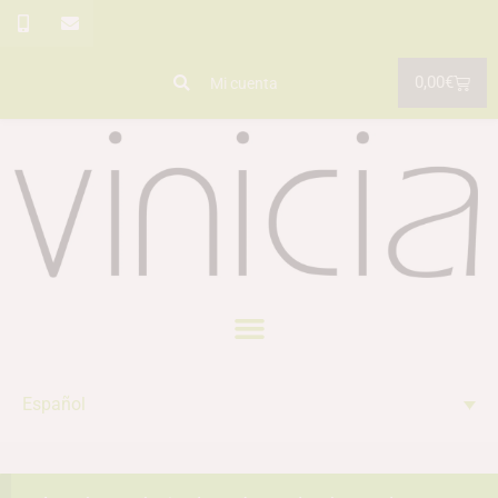
0,00
€
Mi cuenta
Español