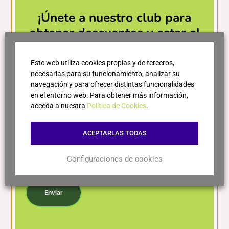
¡Únete a nuestro club para
Variedades
obtener descuentos y estar al
día de las últimas novedades!
50% Cabernet Sauvignon: aporta estructura tánica
Este web utiliza cookies propias y de terceros,
definida, fruta negra madura (cassis, mora),
necesarias para su funcionamiento, analizar su
profundidad y capacidad de guarda.
navegación y para ofrecer distintas funcionalidades
en el entorno web. Para obtener más información,
50% Syrah: aporta color intenso, notas de ciruela y
acceda a nuestra
Política de Cookies
.
mora, especias (pimienta), textura más sedosa y
complejidad aromática.
ACEPTARLAS TODAS
Elaboración
Configuraciones de cookies
Acepto la política de privacidad
Crianza de aproximadamente 12 meses en barricas
Enviar
de roble (parte americano) y luego reposo en botella
antes de salir al mercado