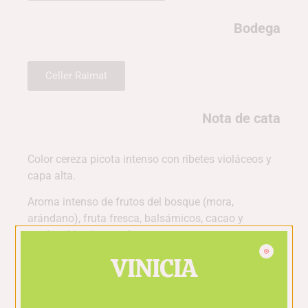
Bodega
Celler Raimat
Nota de cata
Color cereza picota intenso con ribetes violáceos y
capa alta.
Aroma intenso de frutos del bosque (mora,
arándano), fruta fresca, balsámicos, cacao y
madera bien integrada.
VINICIA
Entrada amplia, cuerpo potente, taninos
aterciopelados, buena estructura, acabado largo
con notas de fruta negra madura y especias.