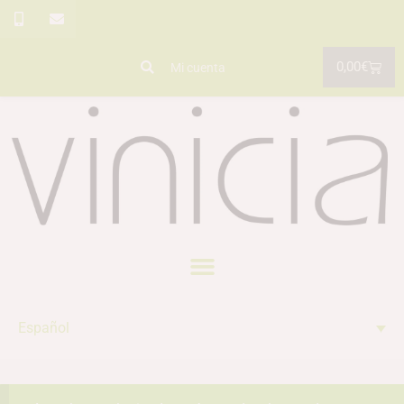
0,00
€
Mi cuenta
Español