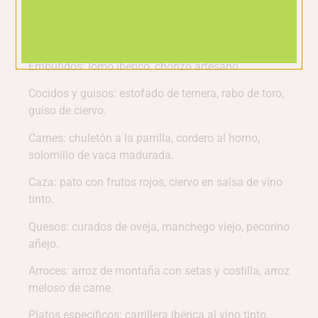
Maridaje
Embutidos: lomo ibérico, chorizo artesano.
Cocidos y guisos: estofado de ternera, rabo de toro,
guiso de ciervo.
Carnes: chuletón a la parrilla, cordero al horno,
solomillo de vaca madurada.
Caza: pato con frutos rojos, ciervo en salsa de vino
tinto.
Quesos: curados de oveja, manchego viejo, pecorino
añejo.
Arroces: arroz de montaña con setas y costilla, arroz
meloso de carne.
Platos específicos: carrillera ibérica al vino tinto,