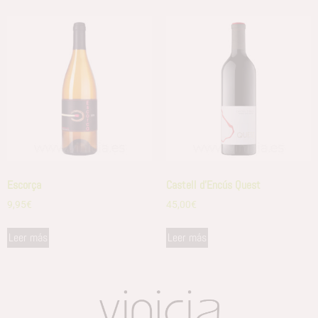
Escorça
Castell d’Encús Quest
9,95
€
45,00
€
Leer más
Leer más