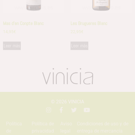
Mas d’en Conpte Blanc
Les Brugueres Blanc
14,95
€
22,95
€
Leer más
Leer más
© 2026
VINICIA
Política
Política de
Aviso
Condiciones de uso y de
de
privacidad
legal
entrega de mercancía