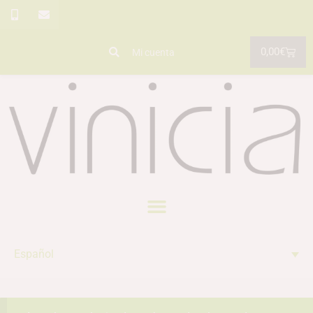
0,00
€
Mi cuenta
Español