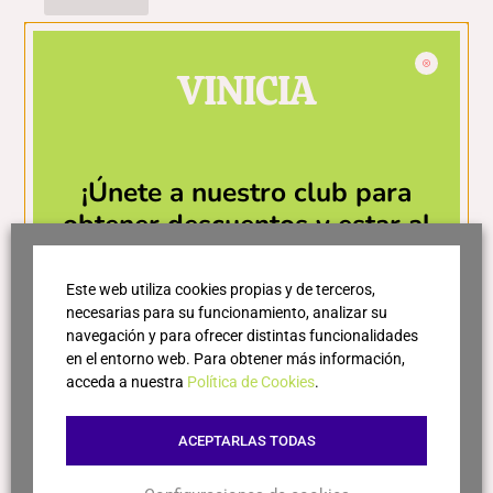
Molino
VINICIA
L'Or de Ponent - Molí d'Alcanó
¡Únete a nuestro club para
Nota de cata
obtener descuentos y estar al
día de las últimas novedades!
Color verde-amarillo intenso con reflejos dorados.
Este web utiliza cookies propias y de terceros,
Aromas intensos de hierba recién cortada, almendra
necesarias para su funcionamiento, analizar su
verde, hinojo y nuez verde.
navegación y para ofrecer distintas funcionalidades
en el entorno web. Para obtener más información,
Entrada suave y envolvente, ligera amargura
acceda a nuestra
Política de Cookies
.
equilibrada, deja frescura final y notas de aceituna
fresca y almendra, textura elegante.
ACEPTARLAS TODAS