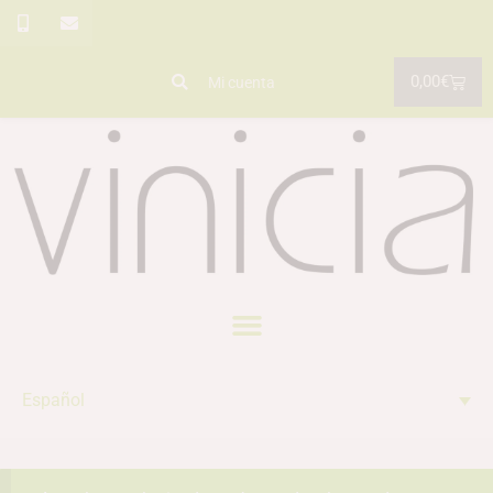
0,00
€
Mi cuenta
Español