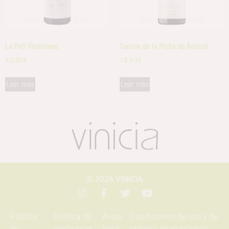
La Pell Pedrisses
Turons de la Pleta de Raimat
43,50
€
18,95
€
Leer más
Leer más
© 2026
VINICIA
Política
Política de
Aviso
Condiciones de uso y de
de
privacidad
legal
entrega de mercancía