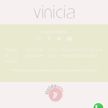
© 2026
VINICIA
Política
Política de
Aviso
Condiciones de uso y de
de
privacidad
legal
entrega de mercancía
cookies
Prohibida la venta de bebidas alcohólicas a menores de 18 años.