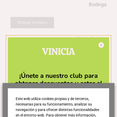
Bodega
Bodega Sommos
Nota de cata
VINICIA
Rojo picota intenso con reflejos violáceos.
Aromas de fruta negra madura (ciruela, mora),
notas de cacao, especias dulces y fondo tostado
¡Únete a nuestro club para
bien integrado.
obtener descuentos y estar al
Amplia, sedosa y equilibrada, con taninos suaves,
día de las últimas novedades!
buena estructura y final largo y elegante. Vino
Este web utiliza cookies propias y de terceros,
envolvente y muy gastronómico.
necesarias para su funcionamiento, analizar su
navegación y para ofrecer distintas funcionalidades
en el entorno web. Para obtener más información,
Variedades