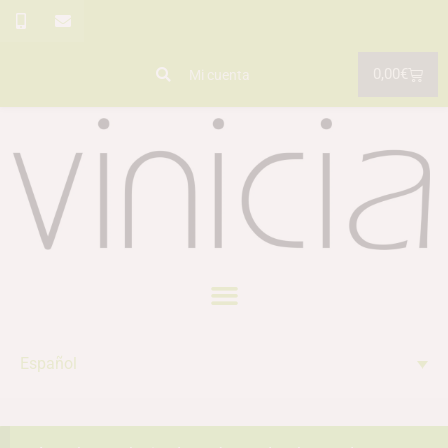
0,00
€
Mi cuenta
Español