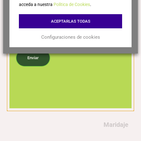
acceda a nuestra
Política de Cookies
.
100% Merlot: aporta fruta negra madura, textura
ACEPTARLAS TODAS
sedosa, volumen en boca, tanino suave y una gran
elegancia.
Configuraciones de cookies
Acepto la política de privacidad
Elaboración
Enviar
Crianza aproximada de 12 meses en barricas de
roble francés, seguida de afinado en botella.
Viñedos situados en Somontano, con condiciones
ideales para una maduración equilibrada y
expresiva.
Maridaje