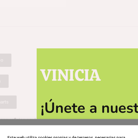
so
VINICIA
a
¡Únete a nuest
arts
obtener descu
con reflejos azulados, burbuja fina y corona persistente.
resca (frambuesa, fresa silvestre), notas cremosas y un leve mati
Este web utiliza cookies propias y de terceros, necesarias para