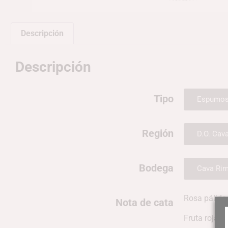
Descripción
Descripción
Tipo
Espumo
Región
D.O. Cav
Bodega
Cava Rim
Rosa pálido 
Nota de cata
Fruta roja f