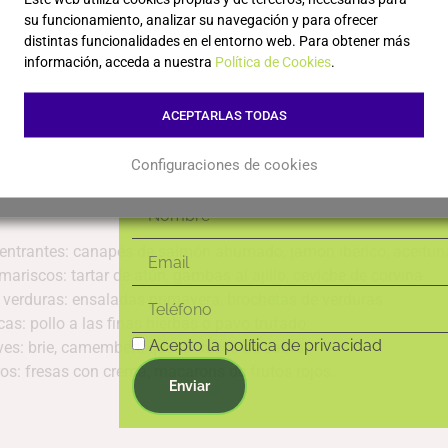
al día de las ú
escante con efervescencia chispeante, equilibrada acidez y sensa
su funcionamiento, analizar su navegación y para ofrecer
distintas funcionalidades en el entorno web. Para obtener más
novedades!
información, acceda a nuestra
Política de Cookies
.
a Tinta: aporta frescura frutal y notas de frambuesa y fresa
ACEPTARLAS TODAS
oir: contribuye con elegancia, estructura suave y delicadas nota
Configuraciones de cookies
–15 meses en botella sobre lías, aportando suavidad fresca y c
y entrantes: canapés de salmón ahumado, jamón ibérico, aceitun
ariscos: tartar de atún, gambas al ajillo, ceviche de corvina.
 verduras: ensaladas primavera, brochetas de verduras.
as: pollo a las finas hierbas o pavo trufado.
Acepto la política de privacidad
es: brie, camembert, queso fresco de cabra.
ros: fresas con crema, macarons de frutos rojos.
Enviar