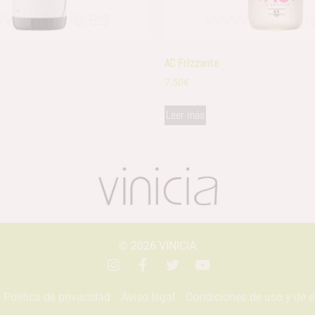
AC Frizzante
7,50
€
Leer más
© 2026
VINICIA
Política de privacidad
Aviso legal
Condiciones de uso y de 