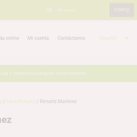
0,00
€
Mi cuenta
da online
Mi cuenta
Contáctanos
Español
ncia y sentimos cualquier inconveniente.
a
/
Cava Rimarts
/ Rimarts Martinez
nez