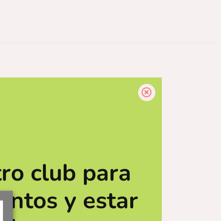
ro club para
entos y estar
z herbal.