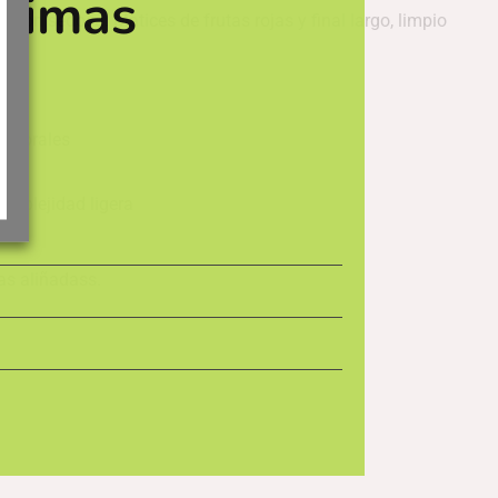
ltimas
ción sedosa. Matices de frutas rojas y final largo, limpio
s florales
omplejidad ligera
as aliñadass.