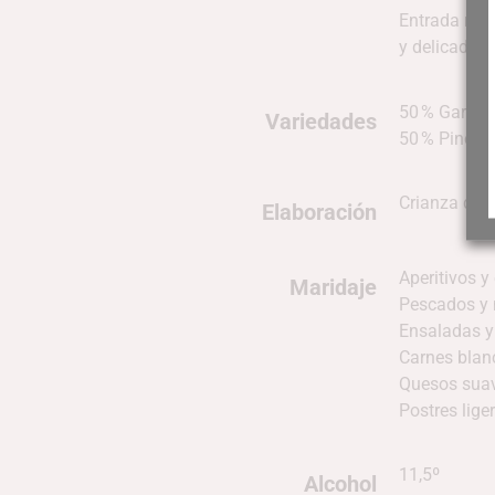
Entrada refr
y delicado.
50 % Garnach
Variedades
50 % Pinot N
Crianza
de 9
Elaboración
Aperitivos 
Maridaje
Pescados y m
Ensaladas y
Carnes blanc
Quesos suav
Postres lige
11,5º
Alcohol