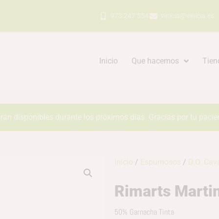
973 247 554
vinicia@vinicia.es
Inicio
Que hacemos
Tien
rán disponibles durante los próximos días. Gracias por tu pacie
Inicio
/
Espumosos
/
D.O. Cav
Rimarts Marti
50% Garnacha Tinta