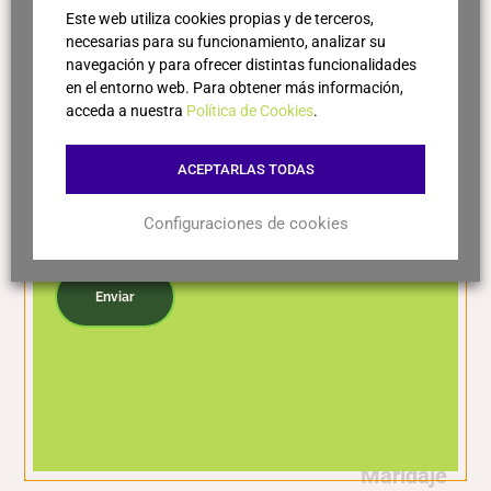
Este web utiliza cookies propias y de terceros,
necesarias para su funcionamiento, analizar su
Variedades
navegación y para ofrecer distintas funcionalidades
en el entorno web. Para obtener más información,
acceda a nuestra
Política de Cookies
.
50% Merlot: aporta fruta roja madura, volumen,
textura sedosa y accesibilidad.
ACEPTARLAS TODAS
50% Cabernet Sauvignon: aporta estructura tánica
firme, fruta negra, capacidad de guarda y
Configuraciones de cookies
complejidad.
Acepto la política de privacidad
Enviar
Elaboración
Crianza de 12 meses en barricas de tostado ligero
de roble de grano fino.
Maridaje