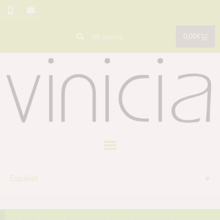
0,00
€
Mi cuenta
Español