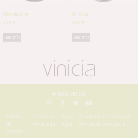
Hisenda Miret
Mil Sons
30,50
€
10,95
€
Leer más
Leer más
© 2026
VINICIA
Política
Política de
Aviso
Condiciones de uso y de
de
privacidad
legal
entrega de mercancía
cookies