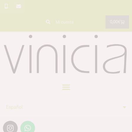
0,00
€
Mi cuenta
Español