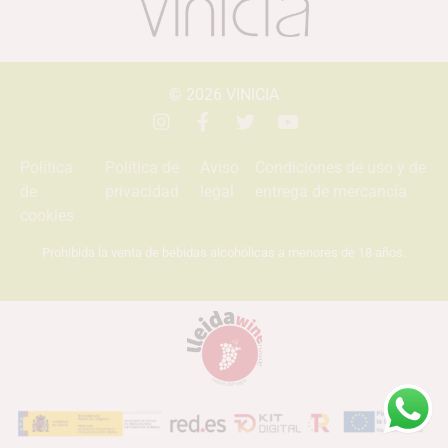
© 2026
VINICIA
Política
Política de
Aviso
Condiciones de uso y de
de
privacidad
legal
entrega de mercancía
cookies
Prohibida la venta de bebidas alcohólicas a menores de 18 años.