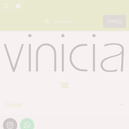
0,00
€
Mi cuenta
Español