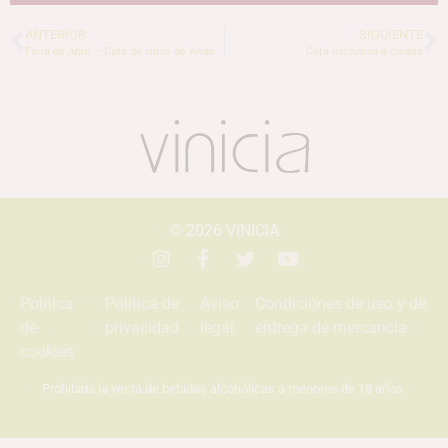
ANTERIOR
SIGUIENTE
Feria de Abril – Cata de vinos de Andalucía
Cata exclusiva a ciegas
© 2026
VINICIA
Política
Política de
Aviso
Condiciones de uso y de
de
privacidad
legal
entrega de mercancía
cookies
Prohibida la venta de bebidas alcohólicas a menores de 18 años.