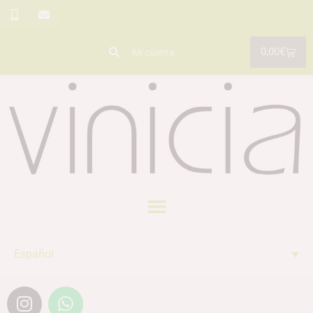
0,00
€
Mi cuenta
Español